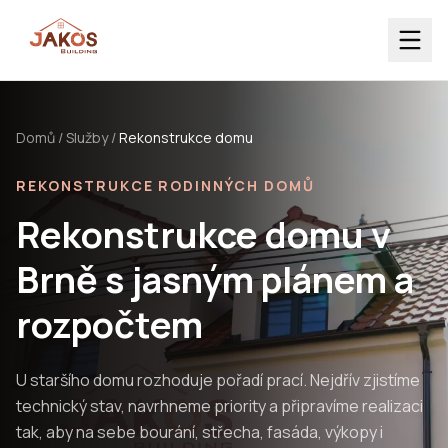
Domů
/
Služby
/
Rekonstrukce domu
REKONSTRUKCE RODINNÝCH DOMŮ
Rekonstrukce domu v
Brně s jasným plánem a
rozpočtem
U staršího domu rozhoduje pořadí prací. Nejdřív zjistíme
technický stav, navrhneme priority a připravíme realizaci
tak, aby na sebe bourání, střecha, fasáda, výkopy i