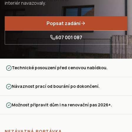
interiér navazovaly.
Popsat zadání
607 001 087
Technické posouzení před cenovou nabídkou.
Návaznost prací od bourání po dokončení.
Možnost připravit dům i na renovační pas 2026+.
NEZÁVAZNÁ POPTÁVKA