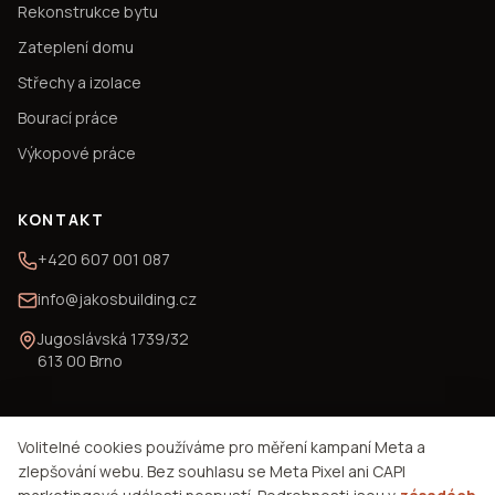
Rekonstrukce bytu
Zateplení domu
Střechy a izolace
Bourací práce
Výkopové práce
KONTAKT
+420 607 001 087
info@jakosbuilding.cz
Jugoslávská 1739/32
613 00 Brno
Volitelné cookies používáme pro měření kampaní Meta a
© 2026 JAKOS Building s. r. o.
zlepšování webu. Bez souhlasu se Meta Pixel ani CAPI
Podmínky použití
Ochrana soukromí
Mapa webu
Nastavení cookies