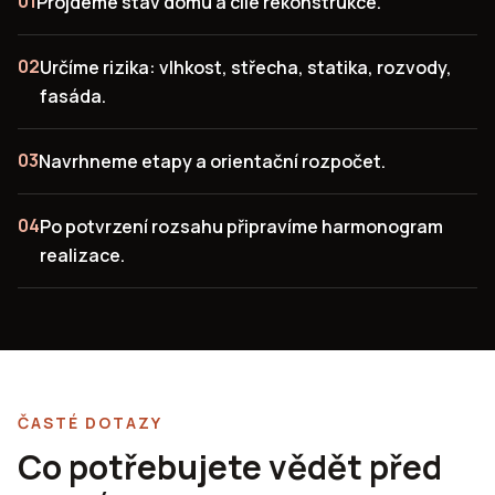
0
1
Projdeme stav domu a cíle rekonstrukce.
0
2
Určíme rizika: vlhkost, střecha, statika, rozvody,
fasáda.
0
3
Navrhneme etapy a orientační rozpočet.
0
4
Po potvrzení rozsahu připravíme harmonogram
realizace.
ČASTÉ DOTAZY
Co potřebujete vědět před