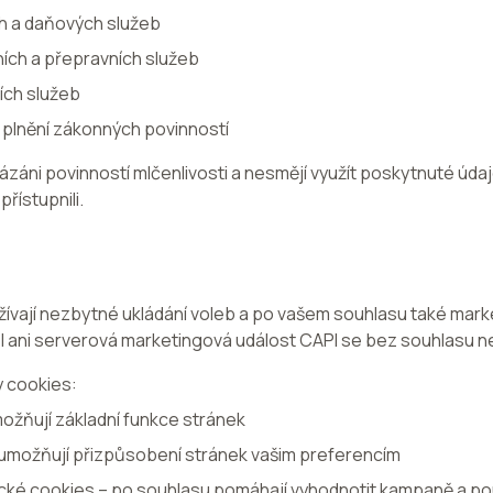
h a daňových služeb
ích a přepravních služeb
ích služeb
ě plnění zákonných povinností
 vázáni povinností mlčenlivosti a nesmějí využít poskytnuté úd
přístupnili.
ívají nezbytné ukládání voleb a po vašem souhlasu také mark
l ani serverová marketingová událost CAPI se bez souhlasu n
y cookies:
ožňují základní funkce stránek
 umožňují přizpůsobení stránek vašim preferencím
ické cookies – po souhlasu pomáhají vyhodnotit kampaně a po