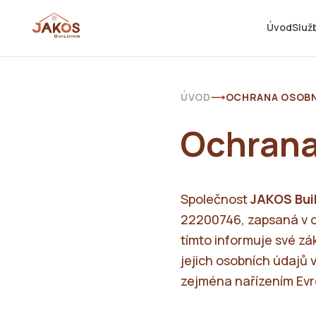
Úvod
Služ
ÚVOD
⟶
OCHRANA OSOBN
Ochrana
Společnost
JAKOS Buil
22200746, zapsaná v o
tímto informuje své z
jejich osobních údajů 
zejména nařízením Ev