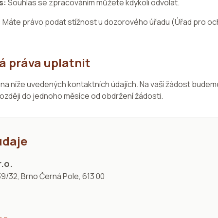
s:
Souhlas se zpracováním můžete kdykoli odvolat.
:
Máte právo podat stížnost u dozorového úřadu (Úřad pro oc
á práva uplatnit
 na níže uvedených kontaktních údajích. Na vaši žádost bude
zději do jednoho měsíce od obdržení žádosti.
údaje
.o.
39/32, Brno Černá Pole, 613 00