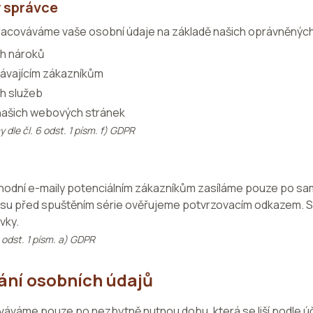
 správce
acováváme vaše osobní údaje na základě našich oprávněných 
ch nároků
távajícím zákazníkům
ch služeb
 našich webových stránek
 dle čl. 6 odst. 1 písm. f) GDPR
bchodní e-maily potenciálním zákazníkům zasíláme pouze po
esu před spuštěním série ověřujeme potvrzovacím odkazem. 
vky.
6 odst. 1 písm. a) GDPR
ání osobních údajů
áváme pouze po nezbytně nutnou dobu, která se liší podle ú