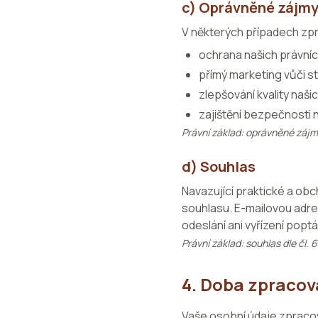
c) Oprávněné zájmy
V některých případech zpr
ochrana našich právní
přímý marketing vůči s
zlepšování kvality naši
zajištění bezpečnosti
Právní základ: oprávněné zájmy
d) Souhlas
Navazující praktické a o
souhlasu. E-mailovou adr
odeslání ani vyřízení poptá
Právní základ: souhlas dle čl. 
4. Doba zpracov
Vaše osobní údaje zpracov