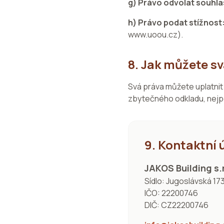
g) Právo odvolat souhla
h) Právo podat stížnost
www.uoou.cz).
8. Jak můžete sv
Svá práva můžete uplatnit
zbytečného odkladu, nejpo
9. Kontaktní 
JAKOS Building s.r
Sídlo: Jugoslávská 17
IČO: 22200746
DIČ: CZ22200746