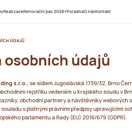
by
Realizace
Renovační pas 2026+
Poradna
O nás
Kontakt
ÍCH ÚDAJŮ
 osobních údajů
ding s.r.o.
, se sídlem Jugoslávská 1739/32, Brno Čern
bchodním rejstříku vedeném u Krajského soudu v Brně
ákazníky, obchodní partnery a návštěvníky webových 
v souladu s platnými právními předpisy upravujícími o
ropského parlamentu a Rady (EU) 2016/679 (GDPR).