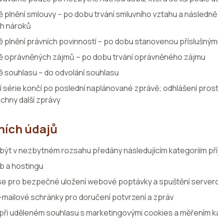
ě plnění smlouvy – po dobu trvání smluvního vztahu a násled
ch nároků
ě plnění právních povinností – po dobu stanovenou příslušným
dě oprávněných zájmů – po dobu trvání oprávněného zájmu
ě souhlasu – do odvolání souhlasu
 série končí po poslední naplánované zprávě; odhlášení prost
echny další zprávy
ních údajů
být v nezbytném rozsahu předány následujícím kategoriím př
b a hostingu
se pro bezpečné uložení webové poptávky a spuštění server
-mailové schránky pro doručení potvrzení a zpráv
při uděleném souhlasu s marketingovými cookies a měřením 