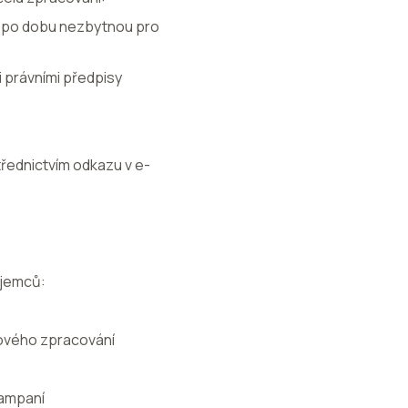
ně po dobu nezbytnou pro
i právními předpisy
řednictvím odkazu v e-
íjemců:
ového zpracování
kampaní