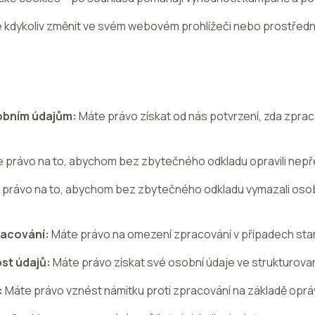
 kdykoliv změnit ve svém webovém prohlížeči nebo prostředn
sobním údajům:
Máte právo získat od nás potvrzení, zda zpr
 právo na to, abychom bez zbytečného odkladu opravili nepř
právo na to, abychom bez zbytečného odkladu vymazali osobn
racování:
Máte právo na omezení zpracování v případech st
st údajů:
Máte právo získat své osobní údaje ve strukturov
:
Máte právo vznést námitku proti zpracování na základě opr