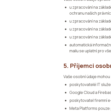
u zpracování na základ
ochranu našich právní
u zpracování na základ
u zpracování na zákla
u zpracování na základ
automatická informační
mailu se uplatní pro vš
5. Příjemci osob
Vaše osobní údaje mohou 
poskytovatelé IT služe
Google Cloud a Fireba
poskytovatel firemní e
Meta Platforms pouze 