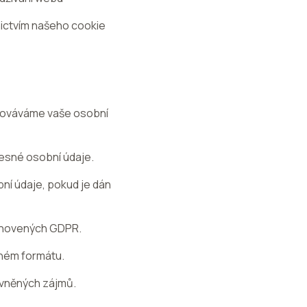
ictvím našeho cookie
acováváme vaše osobní
esné osobní údaje.
í údaje, pokud je dán
anovených GDPR.
aném formátu.
ávněných zájmů.