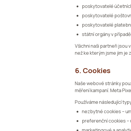
poskytovatelé účetníc
poskytovatelé poštovn
poskytovatelé platebn
státní orgány v případ
Všichni naši partneři jsou
než ke kterým jsme jim je z
6. Cookies
Naše webové stránky použ
měření kampaní. Meta Pixe
Používáme následující typ
nezbytné cookies – um
preferenční cookies –
marketingové a analyt