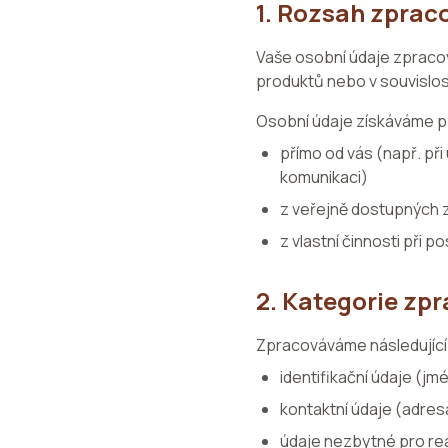
1. Rozsah zprac
Vaše osobní údaje zpraco
produktů nebo v souvislost
Osobní údaje získáváme p
přímo od vás (např. při
komunikaci)
z veřejně dostupných zd
z vlastní činnosti při 
2. Kategorie zp
Zpracováváme následující
identifikační údaje (jmén
kontaktní údaje (adresa
údaje nezbytné pro rea