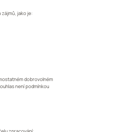
zájmů, jako je:
 samostatném dobrovolném
Souhlas není podmínkou
čelu zpracování: