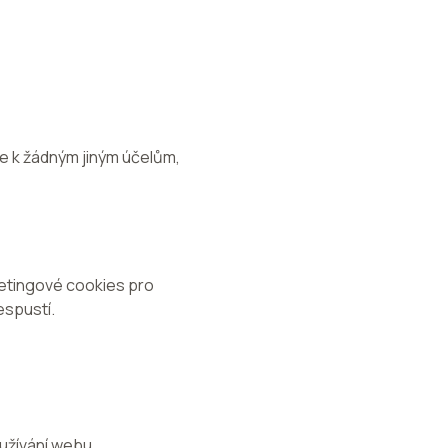
aje k žádným jiným účelům,
etingové cookies pro
espustí.
užívání webu