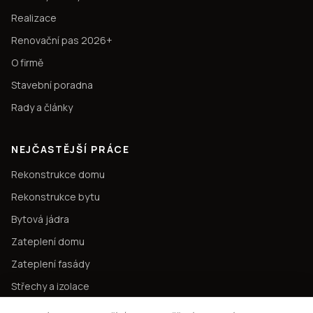
Realizace
Renovační pas 2026+
O firmě
Stavební poradna
Rady a články
NEJČASTĚJŠÍ PRÁCE
Rekonstrukce domu
Rekonstrukce bytu
Bytová jádra
Zateplení domu
Zateplení fasády
Střechy a izolace
Bourací práce