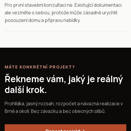
Pro první stavební konzultaci ne. Existující dokumentaci
ale vezměte s sebou, protože může zásadně urychlit
posouzení domu a přípravu nabídky.
MÁTE KONKRÉTNÍ PROJEKT?
Řekneme vám, jaký je reálný
další krok.
Prohlídka, jasný rozsah, rozpočet a návazná realizace v
Brně a okolí. Bez závazku a bez obecných slibů.