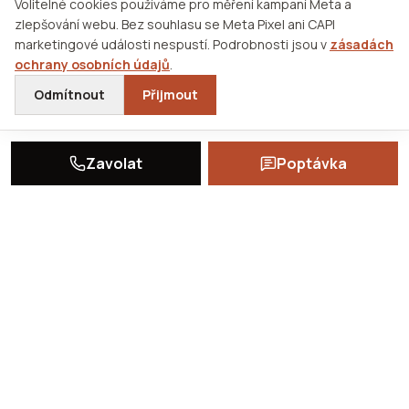
Volitelné cookies používáme pro měření kampaní Meta a
Výkopové práce
zlepšování webu. Bez souhlasu se Meta Pixel ani CAPI
marketingové události nespustí. Podrobnosti jsou v
zásadách
ochrany osobních údajů
.
KONTAKT
Odmítnout
Přijmout
+420 607 001 087
info@jakosbuilding.cz
Zavolat
Poptávka
Jugoslávská 1739/32
613 00 Brno
© 2026 JAKOS Building s. r. o.
Podmínky použití
Ochrana soukromí
Mapa webu
Nastavení cookies