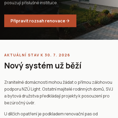
posuzují příslušné instituce.
Připravit rozsah renovace
AKTUÁLNÍ STAV K 30. 7. 2026
Nový systém už běží
Zranitelné domácnosti mohou žádat o přímou zálohovou
podporu NZÚ Light. Ostatní majitelé rodinných domů, SVJ
a bytová družstva předkládají projekty k posouzení pro
bezúročný úvěr.
U dílčích opatření je podkladem renovační pas od